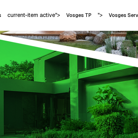
current-item active">
">
s
Vosges TP
Vosges Serv